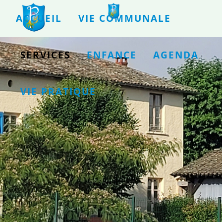
ACCUEIL
VIE COMMUNALE
SERVICES
ENFANCE
AGENDA
VIE PRATIQUE