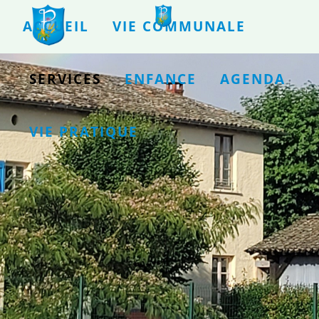
ACCUEIL
VIE COMMUNALE
SERVICES
ENFANCE
AGENDA
VIE PRATIQUE