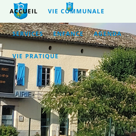
ACCUEIL
VIE COMMUNALE
SERVICES
ENFANCE
AGENDA
VIE PRATIQUE