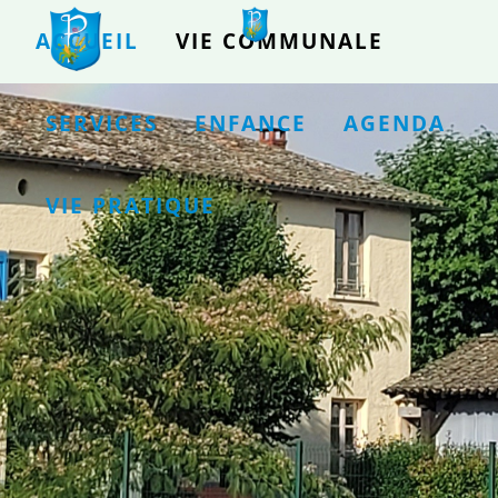
ACCUEIL
VIE COMMUNALE
SERVICES
ENFANCE
AGENDA
VIE PRATIQUE